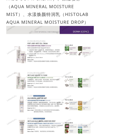
（AQUA MINERAL MOISTURE
MIST）、水漾焕颜特润乳（HISTOLAB
AQUA MINERAL MOISTURE DROP）