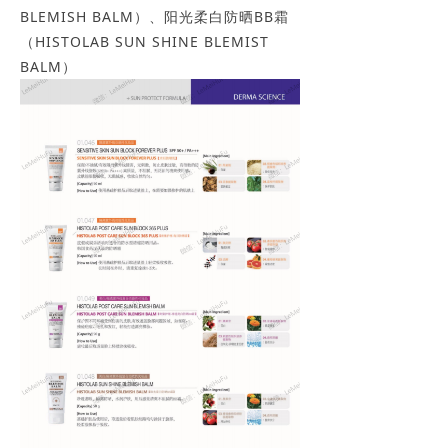
BLEMISH BALM）、阳光柔白防晒BB霜
（HISTOLAB SUN SHINE BLEMIST
BALM）